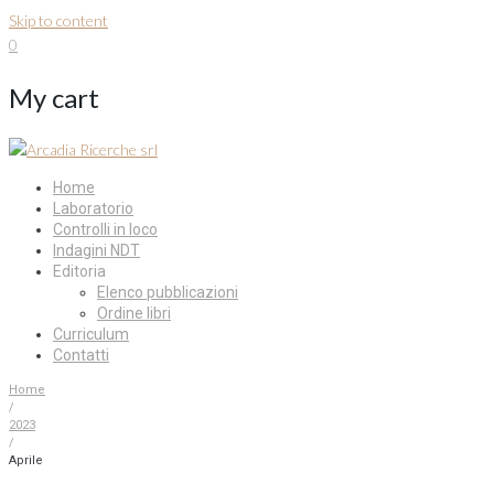
Skip to content
0
My cart
Home
Laboratorio
Controlli in loco
Indagini NDT
Editoria
Elenco pubblicazioni
Ordine libri
Curriculum
Contatti
Home
/
2023
/
Aprile